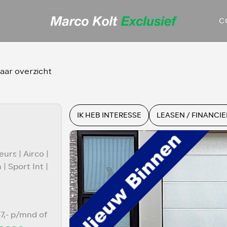
C
aar overzicht
IK HEB INTERESSE
LEASEN / FINANCI
urs | Airco |
| Sport Int |
47,- p/mnd of