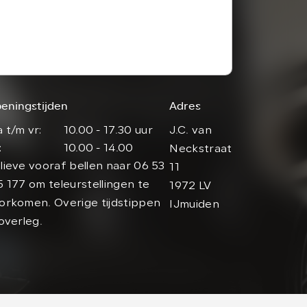
eningstijden
Adres
 t/m vr:
10.00 - 17.30 uur
J.C. van
:
10.00 - 14.00
Neckstraat
lieve vooraf bellen naar 06 53
11
5 177 om teleurstellingen te
1972 LV
orkomen. Overige tijdstippen
IJmuiden
 overleg.