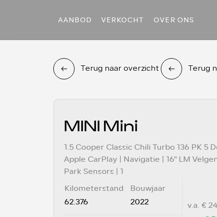
AANBOD
VERKOCHT
OVER ONS
Terug naar overzicht
Terug n
MINI Mini
1.5 Cooper Classic Chili Turbo 136 PK 5 De
Apple CarPlay | Navigatie | 16" LM Velgen 
Park Sensors | 1
Kilometerstand
Bouwjaar
62.376
2022
v.a. € 2