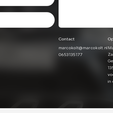
Contact
Op
marcokolt@marcokolt.nl
Ma
Za
0653135177
Ge
13
vo
in