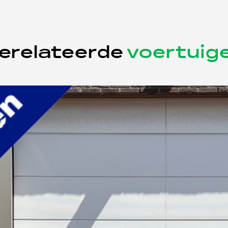
erelateerde
voertuig