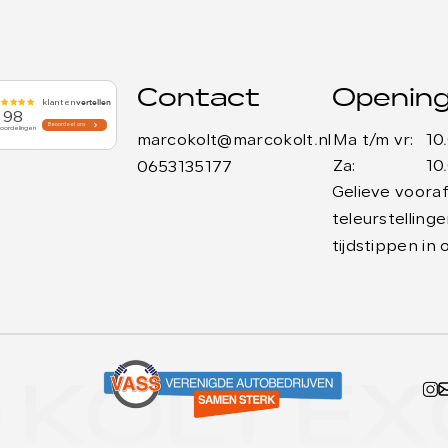
Contact
Opening
marcokolt@marcokolt.nl
Ma t/m vr:
10
Za:
10
0653135177
Gelieve vooraf
teleurstellin
tijdstippen in 
KOLT EX